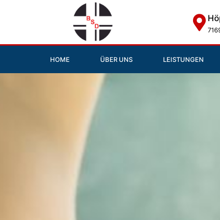
Hö
716
HOME
ÜBER UNS
LEISTUNGEN