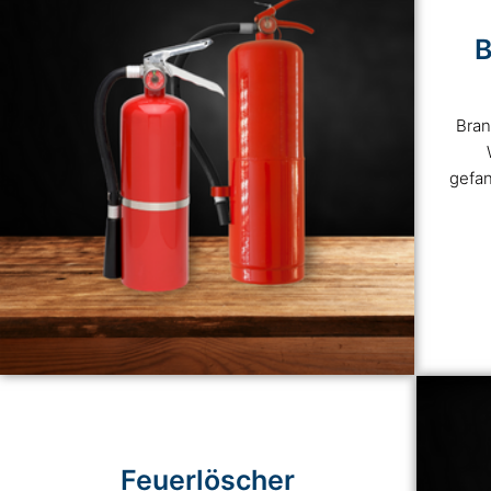
B
Bran
gefan
Feuerlöscher